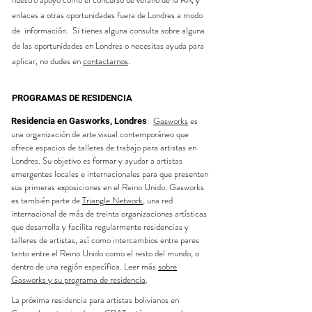
enlaces a otras oportunidades fuera de Londres a modo
de información. Si tienes alguna consulta sobre alguna
de las oportunidades en Londres o necesitas
ayuda para
aplicar,
no dudes en
contactarnos
.
PROGRAMAS DE RESIDENCIA
:
Gasworks
es
Residencia en Gasworks, Londres
una organización de arte visual contemporáneo que
ofrece espacios de talleres de trabajo para artistas en
Londres. Su objetivo es formar y ayudar a artistas
emergentes locales e internacionales para que presenten
sus primeras exposiciones en el Reino Unido. Gasworks
es
también
parte de
Triangle Network
, una red
internacional de más de treinta organizaciones artísticas
que desarrolla y facilita regularmente residencias y
talleres de artistas, así como intercambios entre pares
tanto entre el Reino Unido como el resto del mundo, o
dentro de una región específica.
Leer más
sobre
Gasworks y su programa de residencia
.
La próxima residencia para artistas bolivianos en