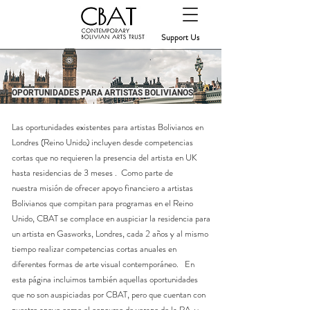
Support Us
OPORTUNIDADES PARA ARTISTAS BOLIVIANOS
Las oportunidades existentes para artistas Bolivianos en
Londres (Reino Unido) incluyen desde competencias
cortas que no requieren la presencia del artista en UK
hasta residencias de 3 meses . Como parte de
nuestra
misión de ofrecer
apoyo financiero a artistas
Bolivianos que compitan para programas en el Reino
Unido, CBAT se complace en auspiciar la
residencia
para
un artista en Gasworks, Londres, cada 2 años y al mismo
tiempo realizar
competencias
cortas anuales en
diferentes formas de arte visual
contemporáneo
. En
esta página incluimos
también
aquellas oportunidades
que no son auspiciadas por CBAT, pero que cuentan con
nuestro apoyo como el concurso de verano de la RA, y