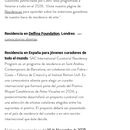
Gasworks patrocinada por CBAT está programada a
llevarse a cabo en el 2026. Visita nuestra página de
Residencias
para aprender sobre los anteriores ganadores
de nuestra beca de residencia de arte !
: ver
Residencia en
Delfina Foundation,
Londres
convocatorias abiertas
.
Residencia en España para jóvenes curadores de
: SAC International Curatorial Residency
todo el mundo
Program es un programa de residencia en Sant Andreu
Contemporani de Barcelona, ​​en colaboración con Fabra i
Coats - Fàbrica de Creació y el Institut Ramon Llull. Es
una convocatoria abierta para elegir un curador
internacional que formará parte del jurado del Premio
Miquel Casablancas de Artes Visuales en 2026, y
posteriormente desarrollará un proyecto curatorial con
una selección de artistas catalanes elegidos entre los
aspirantes al premio. El proyecto deberá ser presentado
en el país de residencia del curador o en otro recinto
internacional que éste decida.
El plazo de inscripción es del
14 de Noviembre de 2025