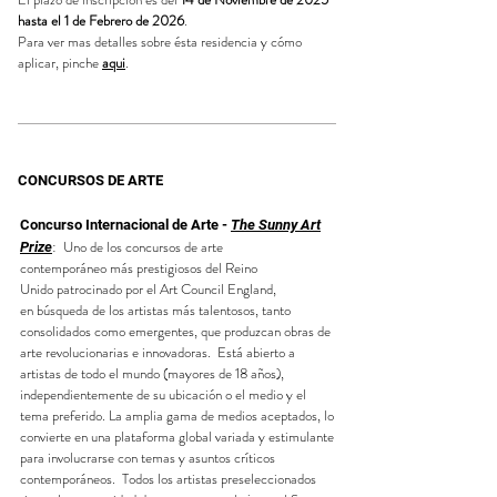
hasta el 1 de Febrero de 2026
.
Para ver mas detalles sobre ésta residencia y cómo
aplicar, pinche
aqui
.
CONCURSOS DE ARTE
Concurso Internacional de Arte -
The Sunny Art
:
Uno de los concursos
de arte
Prize
contemporáneo
más prestigiosos del Reino
Unido
patrocinado por el Art Counc
il England,
en
búsqueda
de los artistas más talentosos, tanto
consolidados como emergentes, que produzcan obras de
arte revolucionarias e innovadoras. Está abierto a
artistas de todo el mundo (mayores de 18 años),
independientemente de su ubicación o el medio y el
tema preferido. La amplia gama de medios aceptados, lo
convierte en una plataforma global v
ariada y estimulante
para involucrarse con temas y asuntos críticos
contemporáneos. Todos los artistas preseleccionados