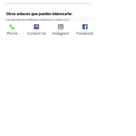
Otros enlaces que pueden interesarte:
Los siguientes enlaces conducen a sitios con
mas
información
que vale la pena revisar ya sea para
encontrar mas oportunidades para participar o simplemente
Phone
Contact Us
Instagram
Facebook
para usarla como inspiración.
World Art Fundations
- Hub mundial de fundaciones de
arte.
Matadero Madrid -
Centro de Residencias artísticas
masoportunidades.org
- becas, voluntariados y
convocatorias
KADIST -
conexiones interculturales para
artistas
contemporáneos
Rijksakademie
- R
esidencia intl. de artistas para la
investigación y
la experimentación en Amsterdam, NL.
IASPIS
- programa intl del Comité de Becas para las Artes
de Suecia para
artistas visuales y aplicados.
https://www.tabakalera.eu/en/artists-space/artistic-
residencies/open-calls
http://www.berliner-
kuenstlerprogramm.de/en/index_en.php
https://extendedstudies.calarts.edu/art-residency?
utm_medium=affiliate&utm_source=Adwords&utm_campai