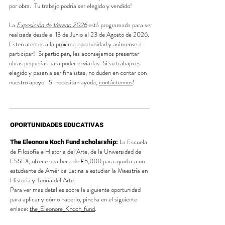
por obra. Tu trabajo podría ser elegido y vendido!
La
Exposición de Verano 2026
está programada para ser
realizada desde el 13 de Junio al 23 de Agosto de 2026
.
Esten atentos a la próxima oportunidad y anímense a
participar! Si participan, les aconsejamos presentar
obras pequeñas para poder enviarlas.
Si su trabajo es
elegido y pasan a ser finalistas, no duden en contar con
nuestro apoyo. Si necesitan ayuda,
contáctennos
!
OPORTUNIDADES EDUCATIVAS
La Escuela
The Eleonore Koch Fund scholarship
:
de Filosofía e Historia del Arte, de la Universidad de
ESSEX, ofrece una beca de £5,000 para ayudar a un
estudiante de América Latina a estudiar la Maestría en
Historia y Teoría del Arte.
Para ver mas detalles sobre la siguiente oportunidad
para aplicar y cómo hacerlo, pincha en el siguiente
enlace:
the_Eleonore_Knoch_fund
.